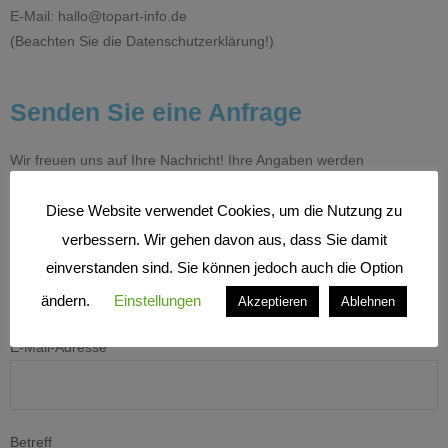
E-Mail: hallo@topart-info.de
(Beachten Sie die Datenschutzerklärung!)
Senden Sie eine Anfrage
Wir freuen uns auf Ihre Nachricht! Ihre Angaben werden
selbstverständlich vertraulich behandelt!
Diese Website verwendet Cookies, um die Nutzung zu
verbessern. Wir gehen davon aus, dass Sie damit
Name *
einverstanden sind. Sie können jedoch auch die Option
ändern.
Einstellungen
Akzeptieren
Ablehnen
E-Mail-Adresse *
Betreff