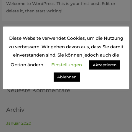
Welcome to WordPress. This is your first post. Edit or
delete it, then start writing!
S
Diese Website verwendet Cookies, um die Nutzung
u
zu verbessern. Wir gehen davon aus, dass Sie damit
c
h
einverstanden sind. Sie können jedoch auch die
Neueste Beiträge
e
Option ändern.
Einstellungen
Akzeptieren
n
Hello world!
Ablehnen
n
a
Neueste Kommentare
c
h
Archiv
:
Januar 2020